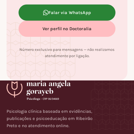
Falar via WhatsApp
Ver perfil no Doctoralia
Número exclusivo para mensagens — não realizamos
atendimento por ligação.
Psicologia clínica baseada em evidências,
publicações e psicoeducação em Ribeirão
Preto e no
atendimento
online
.