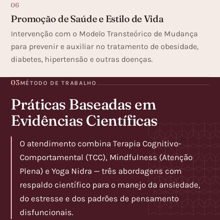
06
Promoção de Saúde e Estilo de Vida
Intervenção com o Modelo Transteórico de Mudança
para prevenir e auxiliar no tratamento de obesidade,
diabetes, hipertensão e outras doenças.
03
MÉTODO DE TRABALHO
Práticas Baseadas em
Evidências Científicas
O atendimento combina Terapia Cognitivo-
Comportamental
(TCC),
Mindfulness
(Atenção
Plena) e Yoga Nidra — três abordagens com
respaldo científico para o manejo da ansiedade,
do estresse e dos padrões de pensamento
disfuncionais.